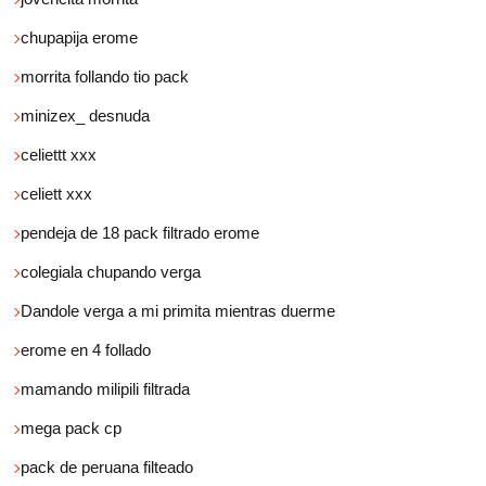
chupapija erome
morrita follando tio pack
minizex_ desnuda
celiettt xxx
celiett xxx
pendeja de 18 pack filtrado erome
colegiala chupando verga
Dandole verga a mi primita mientras duerme
erome en 4 follado
mamando milipili filtrada
mega pack cp
pack de peruana filteado